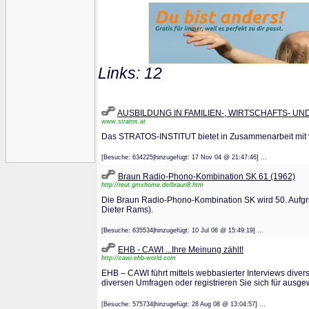
Links: 12
AUSBILDUNG IN FAMILIEN-, WIRTSCHAFTS- U
www.stratos.at
Das STRATOS-INSTITUT bietet in Zusammenarbeit mit ve
[Besuche: 634225|hinzugefügt: 17 Nov 04 @ 21:47:46] ...
Braun Radio-Phono-Kombination SK 61 (1962)
http://reut.gmxhome.de/braun8.htm
Die Braun Radio-Phono-Kombination SK wird 50. Aufgru
Dieter Rams).
[Besuche: 635534|hinzugefügt: 10 Jul 06 @ 15:49:19] ...
EHB - CAWI ...Ihre Meinung zählt!
http://cawi.ehb-world.com
EHB – CAWI führt mittels webbasierter Interviews diver
diversen Umfragen oder registrieren Sie sich für ausg
[Besuche: 575734|hinzugefügt: 28 Aug 08 @ 13:04:57] ...