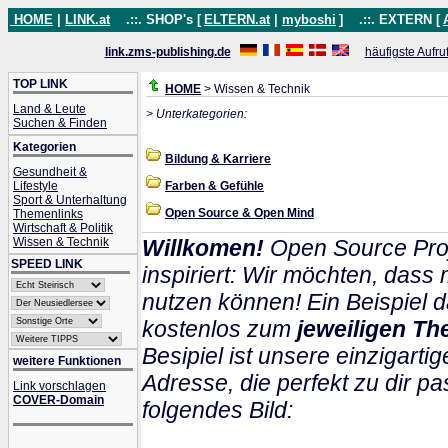
HOME
|
LINK.at
.::. SHOP's [
ELTERN.at
|
myboshi
]
.::. EXTERN [
link.zms-publishing.de
häufigste Aufru
TOP LINK
HOME
> Wissen & Technik
Land & Leute
> Unterkategorien:
Suchen & Finden
Kategorien
Bildung & Karriere
Gesundheit &
Lifestyle
Farben & Gefühle
Sport & Unterhaltung
Open Source & Open Mind
Themenlinks
Wirtschaft & Politik
Wissen & Technik
Willkomen!
Open Source Proj
SPEED LINK
inspiriert: Wir möchten, das
nutzen können! Ein Beispiel d
kostenlos zum
jeweiligen Th
Besipiel ist unsere einzigartig
weitere Funktionen
Adresse, die perfekt zu dir pa
Link vorschlagen
COVER-Domain
folgendes Bild: