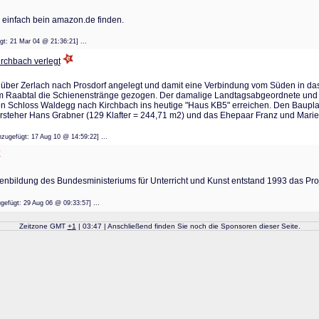
 einfach bein amazon.de finden.
efügt: 21 Mar 04 @ 21:36:21] ...
rchbach verlegt
über Zerlach nach Prosdorf angelegt und damit eine Verbindung vom Süden in das 
im Raabtal die Schienenstränge gezogen. Der damalige Landtagsabgeordnete und 
on Schloss Waldegg nach Kirchbach ins heutige "Haus KB5" erreichen. Den Bauplatz
eher Hans Grabner (129 Klafter = 244,71 m2) und das Ehepaar Franz und Marie Gs
hinzugefügt: 17 Aug 10 @ 14:59:22] ...
nenbildung des Bundesministeriums für Unterricht und Kunst entstand 1993 das Proj
nzugefügt: 29 Aug 06 @ 09:33:57] ...
Zeitzone GMT
+
1
| 03:47 | Anschließend finden Sie noch die Sponsoren dieser Seite.