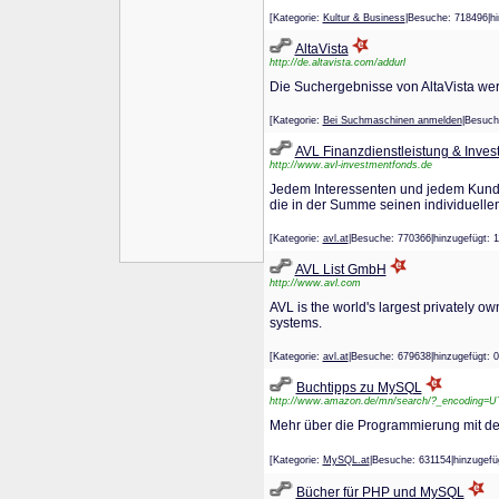
[Kategorie:
Kultur & Business
|Besuche: 718496|
AltaVista
http://de.altavista.com/addurl
Die Suchergebnisse von AltaVista we
[Kategorie:
Bei Suchmaschinen anmelden
|Besuc
AVL Finanzdienstleistung & Inve
http://www.avl-investmentfonds.de
Jedem Interessenten und jedem Kunden,
die in der Summe seinen individuell
[Kategorie:
avl.at
|Besuche: 770366|hinzugefüg
AVL List GmbH
http://www.avl.com
AVL is the world's largest privately 
systems.
[Kategorie:
avl.at
|Besuche: 679638|hinzugefüg
Buchtipps zu MySQL
http://www.amazon.de/mn/search/?_encoding=
Mehr über die Programmierung mit d
[Kategorie:
MySQL.at
|Besuche: 631154|hinzug
Bücher für PHP und MySQL