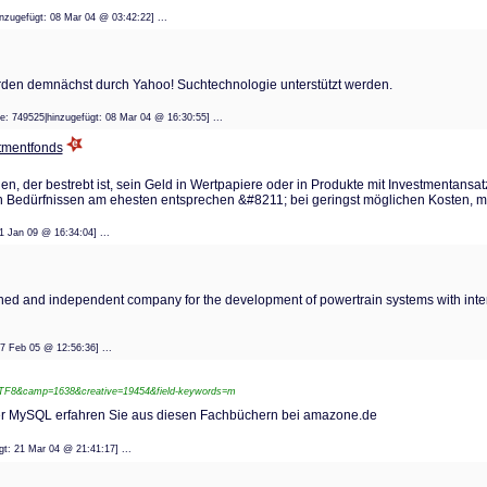
hinzugefügt: 08 Mar 04 @ 03:42:22] ...
rden demnächst durch Yahoo! Suchtechnologie unterstützt werden.
he: 749525|hinzugefügt: 08 Mar 04 @ 16:30:55] ...
stmentfonds
 der bestrebt ist, sein Geld in Wertpapiere oder in Produkte mit Investmentansatz 
en Bedürfnissen am ehesten entsprechen &#8211; bei geringst möglichen Kosten,
t: 11 Jan 09 @ 16:34:04] ...
owned and independent company for the development of powertrain systems with inte
t: 07 Feb 05 @ 12:56:36] ...
UTF8&camp=1638&creative=19454&field-keywords=m
er MySQL erfahren Sie aus diesen Fachbüchern bei amazone.de
efügt: 21 Mar 04 @ 21:41:17] ...