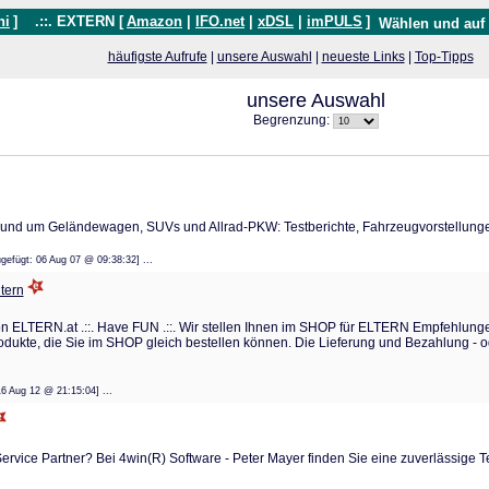
hi
]
.::. EXTERN [
Amazon
|
IFO.net
|
xDSL
|
imPULS
]
Wählen und auf
häufigste Aufrufe
|
unsere Auswahl
|
neueste Links
|
Top-Tipps
unsere Auswahl
Begrenzung:
 rund um Geländewagen, SUVs und Allrad-PKW: Testberichte, Fahrzeugvorstellunge
nzugefügt: 06 Aug 07 @ 09:38:32] ...
ltern
LTERN.at .::. Have FUN .::. Wir stellen Ihnen im SHOP für ELTERN Empfehlungen 
dukte, die Sie im SHOP gleich bestellen können. Die Lieferung und Bezahlung - od
t: 16 Aug 12 @ 21:15:04] ...
ervice Partner? Bei 4win(R) Software - Peter Mayer finden Sie eine zuverlässige Te