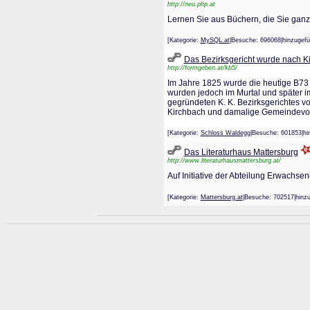
http://neu.php.at
Lernen Sie aus Büchern, die Sie ganz
[Kategorie:
MySQL.at
|Besuche: 696068|hinzug
Das Bezirksgericht wurde nach Ki
http://formgeben.at/kb5/
Im Jahre 1825 wurde die heutige B73 
wurden jedoch im Murtal und später 
gegründeten K. K. Bezirksgerichtes v
Kirchbach und damalige Gemeindevorst
[Kategorie:
Schloss Waldegg
|Besuche: 601853|
Das Literaturhaus Mattersburg
http://www.literaturhausmattersburg.at/
Auf Initiative der Abteilung Erwachse
[Kategorie:
Mattersburg.at
|Besuche: 702517|hi