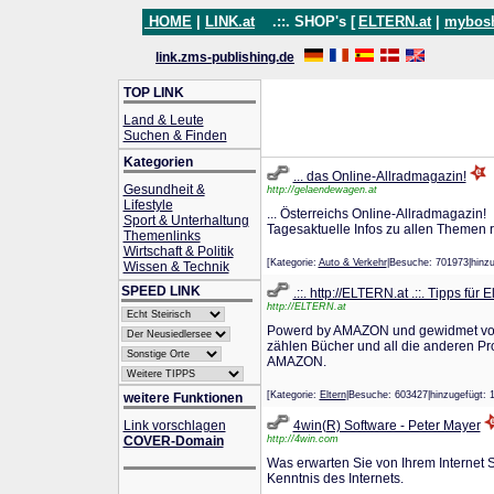
HOME
|
LINK.at
.::. SHOP's [
ELTERN.at
|
mybos
link.zms-publishing.de
TOP LINK
Land & Leute
Suchen & Finden
Kategorien
... das Online-Allradmagazin!
Gesundheit &
http://gelaendewagen.at
Lifestyle
... Österreichs Online-Allradmagazin!
Sport & Unterhaltung
Tagesaktuelle Infos zu allen Themen
Themenlinks
Wirtschaft & Politik
[Kategorie:
Auto & Verkehr
|Besuche: 701973|hi
Wissen & Technik
SPEED LINK
.::. http://ELTERN.at .::. Tipps für E
http://ELTERN.at
Powerd by AMAZON und gewidmet von E
zählen Bücher und all die anderen Pro
AMAZON.
[Kategorie:
Eltern
|Besuche: 603427|hinzugefüg
weitere Funktionen
Link vorschlagen
4win(R) Software - Peter Mayer
COVER-Domain
http://4win.com
Was erwarten Sie von Ihrem Internet S
Kenntnis des Internets.