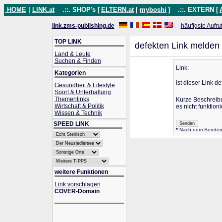
HOME
|
LINK.at
.::. SHOP's [
ELTERN.at
|
myboshi
]
.::. EXTERN [
link.zms-publishing.de
häufigste Aufru
TOP LINK
defekten Link melden
Land & Leute
Suchen & Finden
Link:
Kategorien
Ist dieser Link de
Gesundheit & Lifestyle
Sport & Unterhaltung
Themenlinks
Kurze Beschreib
Wirtschaft & Politik
es nicht funktioni
Wissen & Technik
SPEED LINK
*
Nach dem Senden wi
weitere Funktionen
Link vorschlagen
COVER-Domain