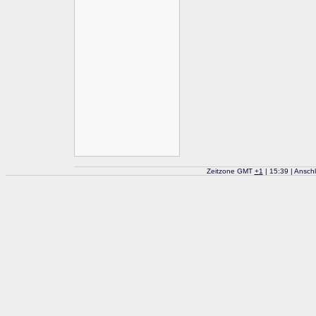
Zeitzone GMT
+
1
| 15:39 | Ansch