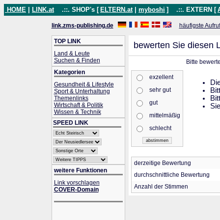
HOME
|
LINK.at
.::. SHOP's [
ELTERN.at
|
myboshi
]
.::. EXTERN [
link.zms-publishing.de
häufigste Aufru
TOP LINK
bewerten Sie diesen L
Land & Leute
Suchen & Finden
Bitte bewert
Kategorien
exzellent
Die
Gesundheit & Lifestyle
sehr gut
Bit
Sport & Unterhaltung
Bit
Themenlinks
gut
Wirtschaft & Politik
Sie
Wissen & Technik
mittelmäßig
SPEED LINK
schlecht
derzeitige Bewertung
weitere Funktionen
durchschnittliche Bewertung
Link vorschlagen
Anzahl der Stimmen
COVER-Domain