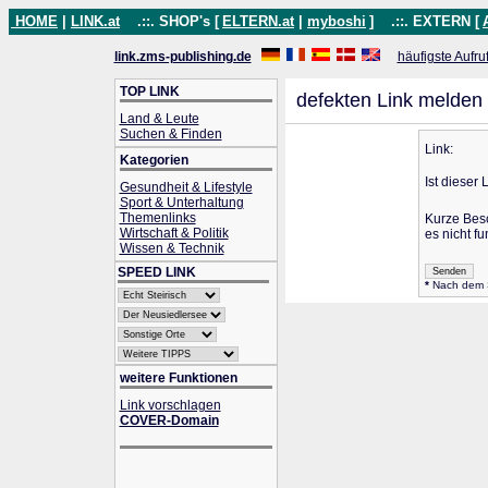
HOME
|
LINK.at
.::. SHOP's [
ELTERN.at
|
myboshi
]
.::. EXTERN [
link.zms-publishing.de
häufigste Aufru
TOP LINK
defekten Link melden
Land & Leute
Suchen & Finden
Link:
Kategorien
Ist dieser 
Gesundheit & Lifestyle
Sport & Unterhaltung
Themenlinks
Kurze Bes
Wirtschaft & Politik
es nicht fu
Wissen & Technik
SPEED LINK
*
Nach dem Se
weitere Funktionen
Link vorschlagen
COVER-Domain