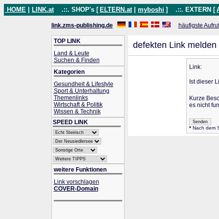
HOME
|
LINK.at
.::. SHOP's [
ELTERN.at
|
myboshi
]
.::. EXTERN [
link.zms-publishing.de
häufigste Aufru
TOP LINK
defekten Link melden
Land & Leute
Suchen & Finden
Link:
Kategorien
Ist dieser 
Gesundheit & Lifestyle
Sport & Unterhaltung
Themenlinks
Kurze Bes
Wirtschaft & Politik
es nicht fun
Wissen & Technik
SPEED LINK
*
Nach dem Se
weitere Funktionen
Link vorschlagen
COVER-Domain