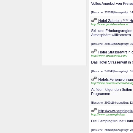
Volles Angebot von Preisg
[Besuche: 235039|hinzugefügt
Hotel Gabriela **** H
http://www.gabriela-serfaus.at
Ski- und Erholungsregion 
Atmosphäre willkommen.
[Besuche: 246410|hinzugefügt
Hotel Strasserwirt in o
http://www.strasserwirt.com/
Das Hotel Strasserwirt in 
[Besuche: 270048|hinzugefügt
Hotels,Ferienwohnun
http://www.balaton-ferienwohnun
Auf den folgenden Seiten
Programme .......
[Besuche: 260011|hinzugefügt
http://www.campingtir
http://www.campingtirol.net
Die Campingtirol.net Home
[Besuche: 266406|hinzugefügt