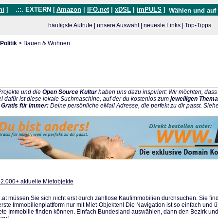
hi
]
.::. EXTERN [
Amazon
|
IFO.net
|
xDSL
|
imPULS
]
Wählen und auf
häufigste Aufrufe
|
unsere Auswahl
|
neueste Links
|
Top-Tipps
Politik
> Bauen & Wohnen
rojekte und die
Open Source Kultur
haben uns dazu inspiriert: Wir möchten, da
l dafür ist diese lokale Suchmaschine, auf der du kostenlos zum
jeweiligen Thema
:
Gratis für immer:
Deine persönliche eMail Adresse, die perfekt zu dir passt. Sieh
 2.000+ aktuelle Mietobjekte
t müssen Sie sich nicht erst durch zahllose Kaufimmobilien durchsuchen. Sie fi
rste Immobilienplattform nur mit Miet-Objekten! Die Navigation ist so einfach und 
nete Immobilie finden können. Einfach Bundesland auswählen, dann den Bezirk und 