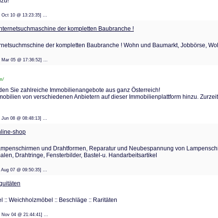
zu!
: 14 Oct 10 @ 13:23:35] ...
e Internetsuchmaschine der kompletten Baubranche !
 Internetsuchmschine der kompletten Baubranche ! Wohn und Baumarkt, Jobbörse, 
: 25 Mar 05 @ 17:36:52] ...
m/
nden Sie zahlreiche Immobilienangebote aus ganz Österreich!
ilien von verschiedenen Anbietern auf dieser Immobilienplattform hinzu. Zurzeit
: 20 Jun 08 @ 08:48:13] ...
line-shop
ampenschirmen und Drahtformen, Reparatur und Neubespannung von Lampenschi
n, Drahtringe, Fensterbilder, Bastel-u. Handarbeitsartikel
: 06 Aug 07 @ 09:50:35] ...
uitäten
el :: Weichholzmöbel :: Beschläge :: Raritäten
: 17 Nov 04 @ 21:44:41] ...