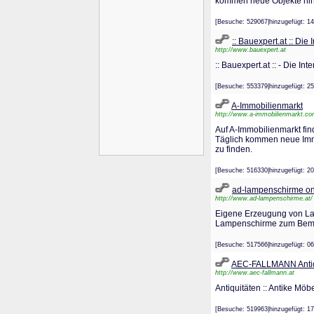
kommen neue Objekte hin
[Besuche: 529067|hinzugefügt
:: Bauexpert.at :: Di
http://www.bauexpert.at
:: Bauexpert.at :: - Die
[Besuche: 553379|hinzugefügt
A-Immobilienmarkt
http://www.a-immobilienmarkt.co
Auf A-Immobilienmarkt fi
Täglich kommen neue Immob
zu finden.
[Besuche: 516330|hinzugefügt
ad-lampenschirme on
http://www.ad-lampenschirme.at/
Eigene Erzeugung von L
Lampenschirme zum Bemale
[Besuche: 517566|hinzugefügt
AEC-FALLMANN Antiq
http://www.aec-fallmann.at
Antiquitäten :: Antike Möb
[Besuche: 519963|hinzugefügt