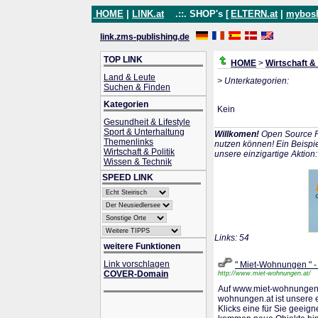
HOME
|
LINK.at
.::. SHOP's [
ELTERN.at
|
mybos
link.zms-publishing.de
TOP LINK
HOME
>
Wirtschaft & 
Land & Leute
> Unterkategorien:
Suchen & Finden
Kategorien
Kein
Gesundheit & Lifestyle
Sport & Unterhaltung
Willkomen!
Open Source P
Themenlinks
nutzen können! Ein Beispie
Wirtschaft & Politik
unsere einzigartige Aktion
Wissen & Technik
SPEED LINK
Links: 54
weitere Funktionen
Link vorschlagen
" Miet-Wohnungen " -
COVER-Domain
http://www.miet-wohnungen.at/
Auf www.miet-wohnungen.a
wohnungen.at ist unsere e
Klicks eine für Sie geeig