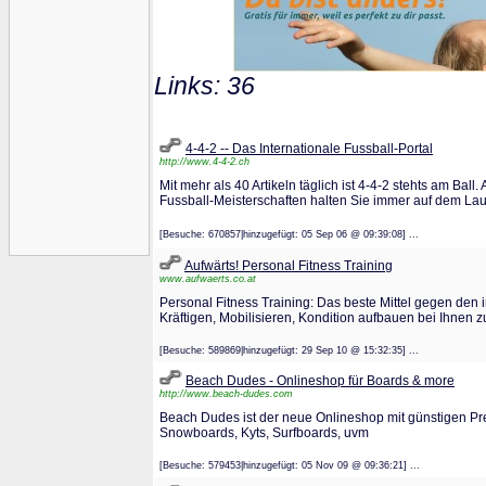
Links: 36
4-4-2 -- Das Internationale Fussball-Portal
http://www.4-4-2.ch
Mit mehr als 40 Artikeln täglich ist 4-4-2 stehts am Ball
Fussball-Meisterschaften halten Sie immer auf dem La
[Besuche: 670857|hinzugefügt: 05 Sep 06 @ 09:39:08] ...
Aufwärts! Personal Fitness Training
www.aufwaerts.co.at
Personal Fitness Training: Das beste Mittel gegen den
Kräftigen, Mobilisieren, Kondition aufbauen bei Ihnen 
[Besuche: 589869|hinzugefügt: 29 Sep 10 @ 15:32:35] ...
Beach Dudes - Onlineshop für Boards & more
http://www.beach-dudes.com
Beach Dudes ist der neue Onlineshop mit günstigen Pre
Snowboards, Kyts, Surfboards, uvm
[Besuche: 579453|hinzugefügt: 05 Nov 09 @ 09:36:21] ...