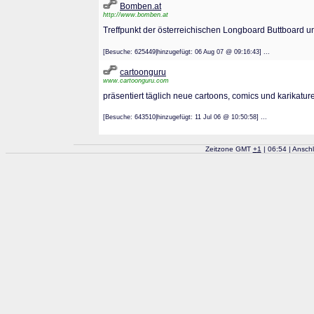
Bomben.at
http://www.bomben.at
Treffpunkt der österreichischen Longboard Buttboard un
[Besuche: 625449|hinzugefügt: 06 Aug 07 @ 09:16:43] ...
cartoonguru
www.cartoonguru.com
präsentiert täglich neue cartoons, comics und karikatur
[Besuche: 643510|hinzugefügt: 11 Jul 06 @ 10:50:58] ...
Zeitzone GMT
+
1
| 06:54 | Ansch