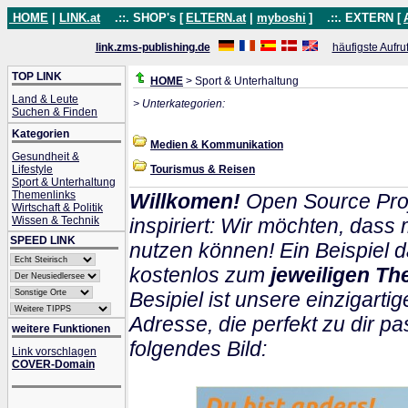
HOME
|
LINK.at
.::. SHOP's [
ELTERN.at
|
myboshi
]
.::. EXTERN [
link.zms-publishing.de
häufigste Aufru
TOP LINK
HOME
> Sport & Unterhaltung
Land & Leute
> Unterkategorien:
Suchen & Finden
Kategorien
Medien & Kommunikation
Gesundheit &
Lifestyle
Tourismus & Reisen
Sport & Unterhaltung
Themenlinks
Willkomen!
Open Source Proj
Wirtschaft & Politik
Wissen & Technik
inspiriert: Wir möchten, das
SPEED LINK
nutzen können! Ein Beispiel d
kostenlos zum
jeweiligen Th
Besipiel ist unsere einzigartig
Adresse, die perfekt zu dir pa
weitere Funktionen
folgendes Bild:
Link vorschlagen
COVER-Domain