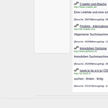
Crawler und Abacho
http://www.crawler.de/
Eine Linkliste und eine 
[Besuche: 284709|hinzugefügt
Findelio - Internati
http://de.findelio.com
Allgemeine Suchmaschine 
[Besuche: 302696|hinzugefügt
Immobilien GoHome
http://www.gohome.eu
Immobilien Suchmaschin
[Besuche: 262006|hinzugefügt
iseek.to [ai si:k tu:
http://at.iseek.to
suchen - finden - fertig
[Besuche: 251327|hinzugefügt: