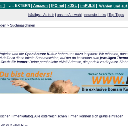
hi
]
.::. EXTERN [
Amazon
|
IFO.net
|
xDSL
|
imPULS
]
Wählen und auf
häufigste Aufrufe
|
unsere Auswahl
|
neueste Links
|
Top-Tipps
nden
> Suchmaschinen
rojekte und die
Open Source Kultur
haben uns dazu inspiriert: Wir möchten, da
l dafür ist diese lokale Suchmaschine, auf der du kostenlos zum
jeweiligen Thema
:
Gratis für immer:
Deine persönliche eMail Adresse, die perfekt zu dir passt. Sieh
chischer Firmenkatalog. Alle österreichischen Firmen können sich gratis eintragen.
: 14 Jun 10 @ 15:05:42] ...