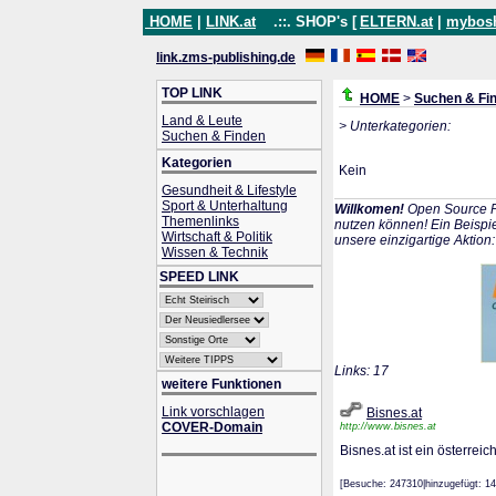
HOME
|
LINK.at
.::. SHOP's [
ELTERN.at
|
mybos
link.zms-publishing.de
TOP LINK
HOME
>
Suchen & Fi
Land & Leute
> Unterkategorien:
Suchen & Finden
Kategorien
Kein
Gesundheit & Lifestyle
Sport & Unterhaltung
Willkomen!
Open Source P
Themenlinks
nutzen können! Ein Beispie
Wirtschaft & Politik
unsere einzigartige Aktion
Wissen & Technik
SPEED LINK
Links: 17
weitere Funktionen
Link vorschlagen
Bisnes.at
COVER-Domain
http://www.bisnes.at
Bisnes.at ist ein österrei
[Besuche: 247310|hinzugefügt