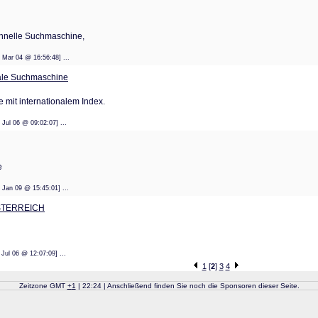
schnelle Suchmaschine,
: 08 Mar 04 @ 16:56:48] ...
onale Suchmaschine
mit internationalem Index.
: 12 Jul 06 @ 09:02:07] ...
e
: 28 Jan 09 @ 15:45:01] ...
] ÖSTERREICH
 11 Jul 06 @ 12:07:09] ...
1
[
2
]
3
4
Zeitzone GMT
+
1
| 22:24 | Anschließend finden Sie noch die Sponsoren dieser Seite.