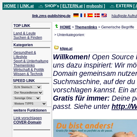
HOME
|
LINK.at
.::. SHOP's [
ELTERN.at
|
myboshi
]
.::. EXTERN [
link.zms-publishing.de
häufigste Aufru
TOP LINK
HOME
>
Themenlinks
> Generische Begriffe
Land & Leute
> Unterkategorien:
Suchen & Finden
Kategorien
klipp.at
Gesundheit &
Willkomen!
Open Source P
Lifestyle
Sport & Unterhaltung
uns dazu inspiriert: Wir m
Themenlinks
Wirtschaft & Politik
Domain gemeinsam nutzen k
Wissen & Technik
Suchmaschine, auf der du
SPEED LINK
vorschlagen kannst. Ein and
Gratis für immer:
Deine pe
passt. Siehe unter
http://
weitere Funktionen
Link vorschlagen
COVER-Domain