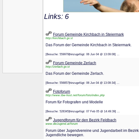
Links: 6
Forum Gemeinde Kirchbach in Steiermark
http://kirchbach.gv.st
Das Forum der Gemeinde Kirchbach in Steiermark.
[Besuche: 559979|hinzugefügt: 06 Jun 04 @ 13:09:08] ...
Forum Gemeinde Zerlach
http://zerlach.gv.st
Das Forum der Gemeinde Zerlach.
[Besuche: 556857|hinzugefügt: 06 Jun 04 @ 13:09:34] ...
Fotoforum
http://www.tbw-host.net/forum/foto/index.php
Forum für Fotografen und Modelle
[Besuche: 528345|hinzugefügt: 07 Feb 05 @ 14:49:39] ...
Jugendforum für den Bezirk Feldbach
www.dieJugend.at/forum
Forum über Jugendvereine und Jugendarbeit im Bezirk 
Jugendliche bewegen.