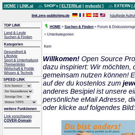
HOME
|
LINK.at
.::. SHOP's [
ELTERN.at
|
myboshi
]
.::. EXTERN [
link.zms-publishing.de
häufigste Aufru
TOP LINK
HOME
>
Suchen & Finden
> Forum & Diskussionsg
Land & Leute
> Unterkategorien:
Suchen & Finden
Kategorien
Kein
Gesundheit &
Lifestyle
Willkomen!
Open Source Proj
Sport & Unterhaltung
Themenlinks
dazu inspiriert: Wir möchten
Wirtschaft & Politik
Wissen & Technik
gemeinsam nutzen können! Ein
SPEED LINK
auf der du kostenlos zum
jew
anderes Besipiel ist unsere ei
persönliche eMail Adresse, di
oder klicke auf folgendes Bild
weitere Funktionen
Link vorschlagen
COVER-Domain