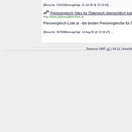
[Besuche: 510102|hinzugefügt: 11 Jul 06 @ 15:13:43] ...
Preisvergleich-Sites für Österreich übersichtlich kat
http://www.preisvergleich-liste.at
Preisvergleich-Liste.at - die besten Preisvergleiche für 
[Besuche: 567908|hinzugefügt: 14 Aug 06 @ 15:34:47] ...
Zeitzone GMT
+
1
| 04:11 | Ansch